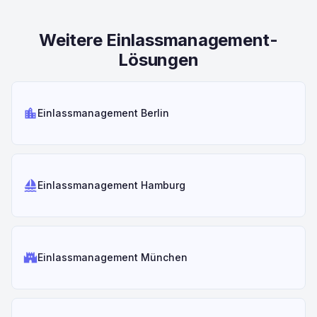
Weitere Einlassmanagement-
Lösungen
location_city
Einlassmanagement Berlin
sailing
Einlassmanagement Hamburg
castle
Einlassmanagement München