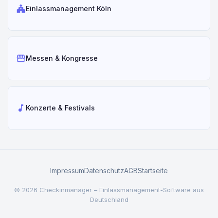
church
Einlassmanagement Köln
storefront
Messen & Kongresse
music_note
Konzerte & Festivals
Impressum
Datenschutz
AGB
Startseite
© 2026 Checkinmanager – Einlassmanagement-Software aus
Deutschland