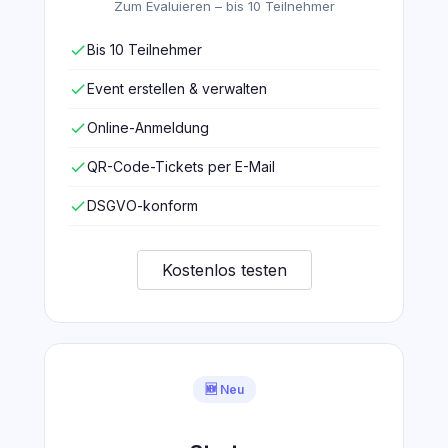
Zum Evaluieren – bis 10 Teilnehmer
check
Bis 10 Teilnehmer
check
Event erstellen & verwalten
check
Online-Anmeldung
check
QR-Code-Tickets per E-Mail
check
DSGVO-konform
Kostenlos testen
🆕 Neu