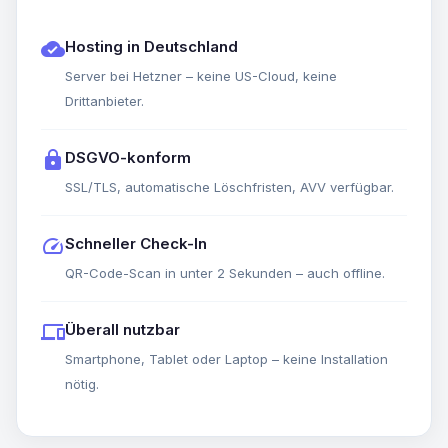
cloud_done
Hosting in Deutschland
Server bei Hetzner – keine US-Cloud, keine
Drittanbieter.
lock
DSGVO-konform
SSL/TLS, automatische Löschfristen, AVV verfügbar.
speed
Schneller Check-In
QR-Code-Scan in unter 2 Sekunden – auch offline.
devices
Überall nutzbar
Smartphone, Tablet oder Laptop – keine Installation
nötig.