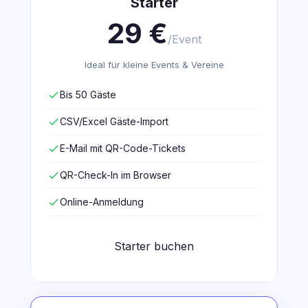
Starter
29 €
/Event
Ideal für kleine Events & Vereine
check
Bis 50 Gäste
check
CSV/Excel Gäste-Import
check
E-Mail mit QR-Code-Tickets
check
QR-Check-In im Browser
check
Online-Anmeldung
Starter buchen