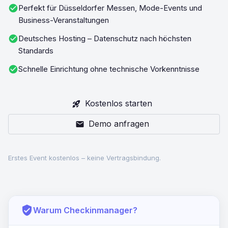
check_circle
Perfekt für Düsseldorfer Messen, Mode-Events und
Business-Veranstaltungen
check_circle
Deutsches Hosting – Datenschutz nach höchsten
Standards
check_circle
Schnelle Einrichtung ohne technische Vorkenntnisse
Kostenlos starten
rocket_launch
Demo anfragen
mail
Erstes Event kostenlos – keine Vertragsbindung.
verified_user
Warum Checkinmanager?