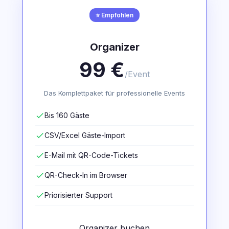
⭐ Empfohlen
Organizer
99 €
/Event
Das Komplettpaket für professionelle Events
check
Bis 160 Gäste
check
CSV/Excel Gäste-Import
check
E-Mail mit QR-Code-Tickets
check
QR-Check-In im Browser
check
Priorisierter Support
Organizer buchen