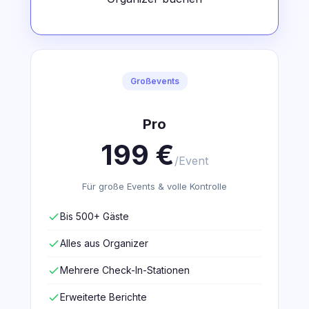
Großevents
Pro
199 €
/Event
Für große Events & volle Kontrolle
check
Bis 500+ Gäste
check
Alles aus Organizer
check
Mehrere Check-In-Stationen
check
Erweiterte Berichte