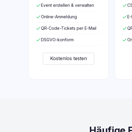
check
Event erstellen & verwalten
check
CS
check
Online-Anmeldung
check
E-
check
QR-Code-Tickets per E-Mail
check
QR
check
DSGVO-konform
check
On
Kostenlos testen
Häufige 