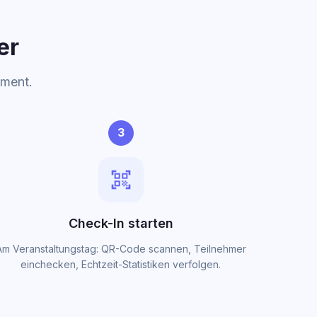
er
ement.
3
qr_code_scanner
Check-In starten
Am Veranstaltungstag: QR-Code scannen, Teilnehmer
einchecken, Echtzeit-Statistiken verfolgen.