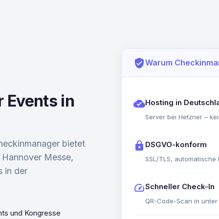
verified_user
Warum Checkinma
 Events in
cloud_done
Hosting in Deutschl
Server bei Hetzner – kei
heckinmanager bietet
lock
DSGVO-konform
ie Hannover Messe,
SSL/TLS, automatische 
 in der
speed
Schneller Check-In
QR-Code-Scan in unter 
nts und Kongresse