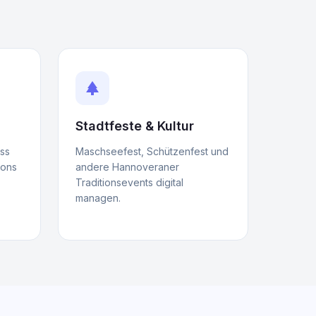
park
Stadtfeste & Kultur
ss
Maschseefest, Schützenfest und
ions
andere Hannoveraner
Traditionsevents digital
managen.