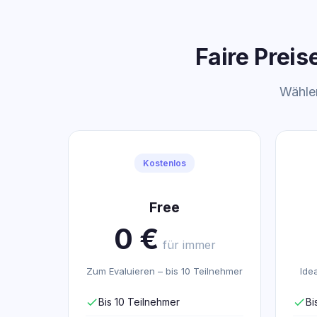
Faire Preis
Wählen
Kostenlos
Free
0 €
für immer
Zum Evaluieren – bis 10 Teilnehmer
Ide
check
Bis 10 Teilnehmer
check
Bi