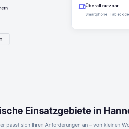
devices
Überall nutzbar
mern
Smartphone, Tablet oder 
n
ische Einsatzgebiete in Hann
r passt sich Ihren Anforderungen an – von kleinen Wo