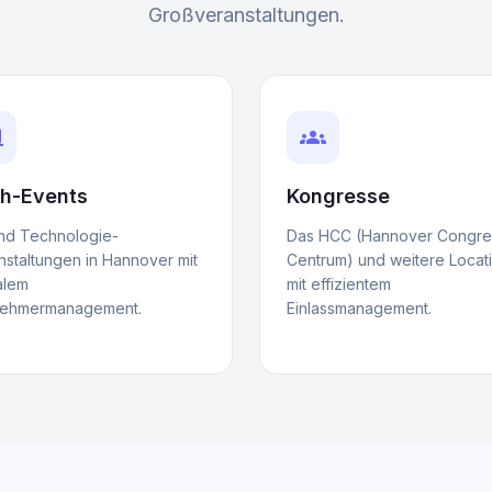
Großveranstaltungen.
r
groups
h-Events
Kongresse
und Technologie-
Das HCC (Hannover Congre
nstaltungen in Hannover mit
Centrum) und weitere Locat
alem
mit effizientem
nehmermanagement.
Einlassmanagement.