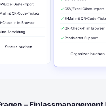
V/Excel Gäste-Import
check
CSV/Excel Gäste-Import
Mail mit QR-Code-Tickets
check
E-Mail mit QR-Code-Tick
-Check-In im Browser
check
QR-Check-In im Browser
line-Anmeldung
check
Priorisierter Support
Starter buchen
Organizer buchen
Fragen – Einlassmanagement