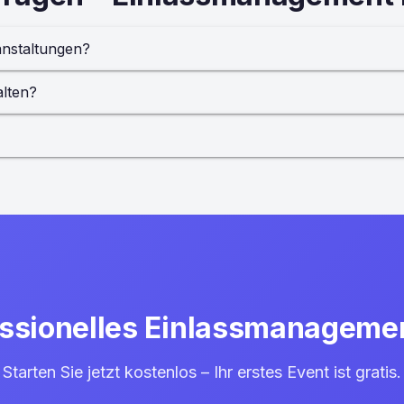
anstaltungen?
alten?
fessionelles Einlassmanageme
Starten Sie jetzt kostenlos – Ihr erstes Event ist gratis.