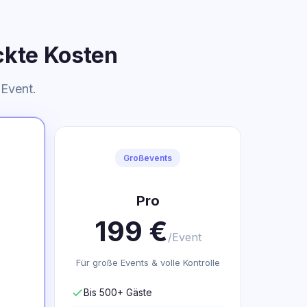
eckte Kosten
 Event.
Großevents
Pro
199 €
/Event
Für große Events & volle Kontrolle
check
Bis 500+ Gäste