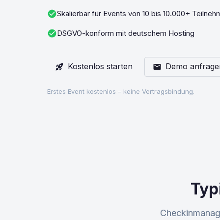
check_circle
Skalierbar für Events von 10 bis 10.000+ Teilneh
check_circle
DSGVO-konform mit deutschem Hosting
Kostenlos starten
Demo anfrage
rocket_launch
mail
Erstes Event kostenlos – keine Vertragsbindung.
Typ
Checkinmanage