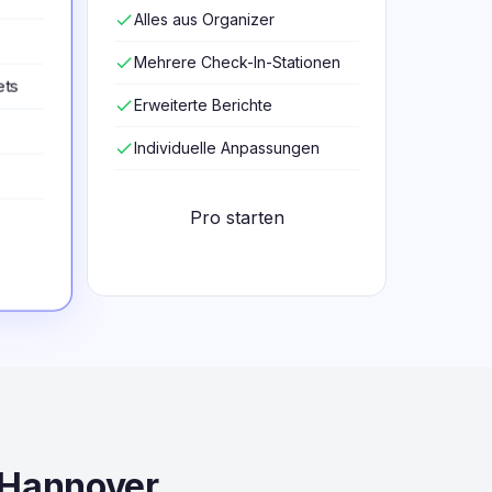
check
Alles aus Organizer
check
Mehrere Check-In-Stationen
ets
check
Erweiterte Berichte
check
Individuelle Anpassungen
Pro starten
 Hannover