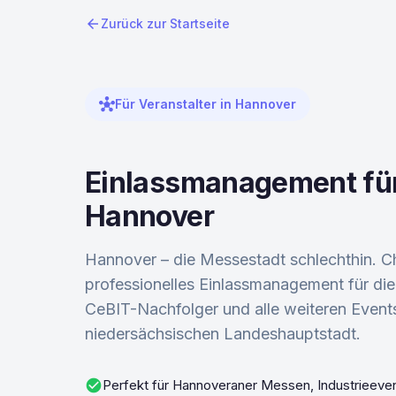
arrow_back
Zurück zur Startseite
hub
Für Veranstalter in Hannover
Einlassmanagement für
Hannover
Hannover – die Messestadt schlechthin. C
professionelles Einlassmanagement für d
CeBIT-Nachfolger und alle weiteren Events
niedersächsischen Landeshauptstadt.
check_circle
Perfekt für Hannoveraner Messen, Industrieeve