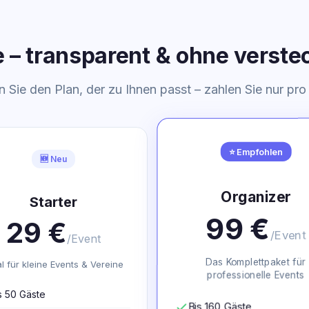
e – transparent & ohne verst
 Sie den Plan, der zu Ihnen passt – zahlen Sie nur pro
⭐ Empfohlen
🆕 Neu
Organizer
Starter
99 €
29 €
/Event
/Event
Das Komplettpaket für
al für kleine Events & Vereine
professionelle Events
s 50 Gäste
check
Bis 160 Gäste