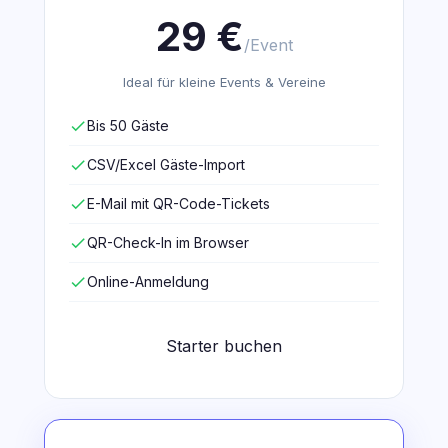
29 €
/Event
Ideal für kleine Events & Vereine
check
Bis 50 Gäste
check
CSV/Excel Gäste-Import
check
E-Mail mit QR-Code-Tickets
check
QR-Check-In im Browser
check
Online-Anmeldung
Starter buchen