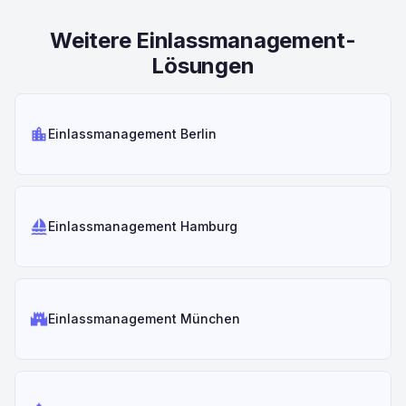
Weitere Einlassmanagement-
Lösungen
location_city
Einlassmanagement Berlin
sailing
Einlassmanagement Hamburg
castle
Einlassmanagement München