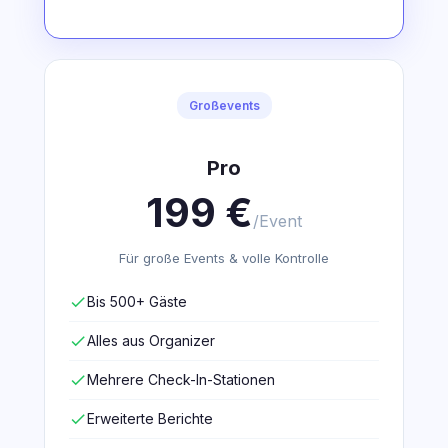
Großevents
Pro
199 €
/Event
Für große Events & volle Kontrolle
check
Bis 500+ Gäste
check
Alles aus Organizer
check
Mehrere Check-In-Stationen
check
Erweiterte Berichte