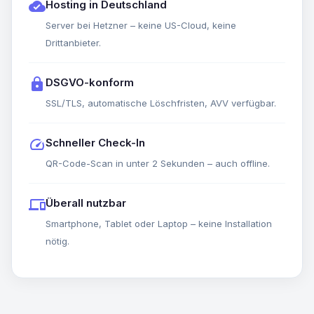
cloud_done
Hosting in Deutschland
Server bei Hetzner – keine US-Cloud, keine
Drittanbieter.
lock
DSGVO-konform
SSL/TLS, automatische Löschfristen, AVV verfügbar.
speed
Schneller Check-In
QR-Code-Scan in unter 2 Sekunden – auch offline.
devices
Überall nutzbar
Smartphone, Tablet oder Laptop – keine Installation
nötig.