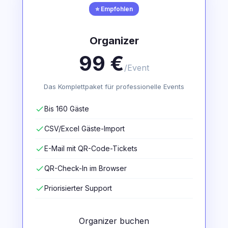
⭐ Empfohlen
Organizer
99 €
/Event
Das Komplettpaket für professionelle Events
check
Bis 160 Gäste
check
CSV/Excel Gäste-Import
check
E-Mail mit QR-Code-Tickets
check
QR-Check-In im Browser
check
Priorisierter Support
Organizer buchen