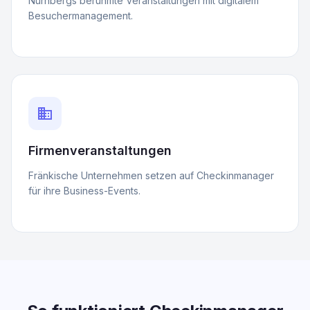
Nürnbergs berühmte Veranstaltungen mit digitalem
Besuchermanagement.
business
Firmenveranstaltungen
Fränkische Unternehmen setzen auf Checkinmanager
für ihre Business-Events.