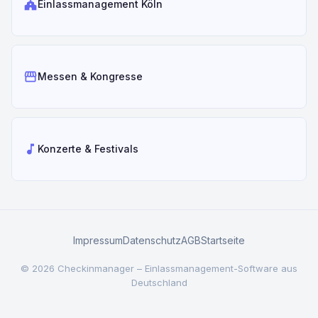
church
Einlassmanagement Köln
storefront
Messen & Kongresse
music_note
Konzerte & Festivals
Impressum
Datenschutz
AGB
Startseite
© 2026 Checkinmanager – Einlassmanagement-Software aus
Deutschland