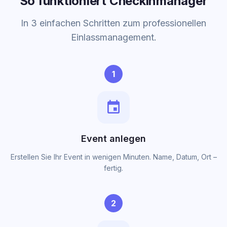
So funktioniert Checkinmanager
In 3 einfachen Schritten zum professionellen
Einlassmanagement.
1
event
Event anlegen
Erstellen Sie Ihr Event in wenigen Minuten. Name, Datum, Ort –
fertig.
2