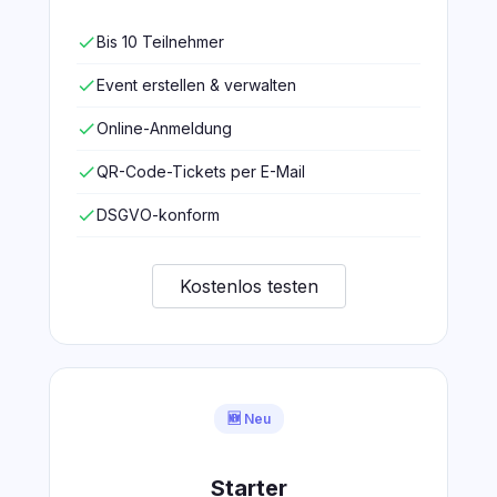
check
Bis 10 Teilnehmer
check
Event erstellen & verwalten
check
Online-Anmeldung
check
QR-Code-Tickets per E-Mail
check
DSGVO-konform
Kostenlos testen
🆕 Neu
Starter