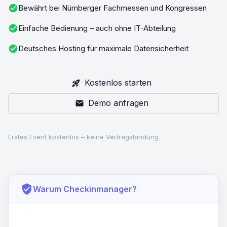
check_circle
Bewährt bei Nürnberger Fachmessen und Kongressen
check_circle
Einfache Bedienung – auch ohne IT-Abteilung
check_circle
Deutsches Hosting für maximale Datensicherheit
Kostenlos starten
rocket_launch
Demo anfragen
mail
Erstes Event kostenlos – keine Vertragsbindung.
verified_user
Warum Checkinmanager?