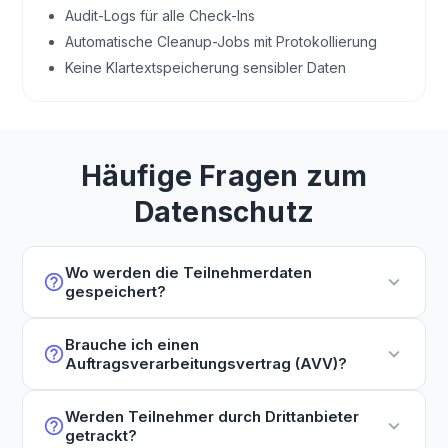
Audit-Logs für alle Check-Ins
Automatische Cleanup-Jobs mit Protokollierung
Keine Klartextspeicherung sensibler Daten
Häufige Fragen zum
Datenschutz
Wo werden die Teilnehmerdaten
help_outline
expand_more
gespeichert?
Brauche ich einen
help_outline
expand_more
Auftragsverarbeitungsvertrag (AVV)?
Werden Teilnehmer durch Drittanbieter
help_outline
expand_more
getrackt?