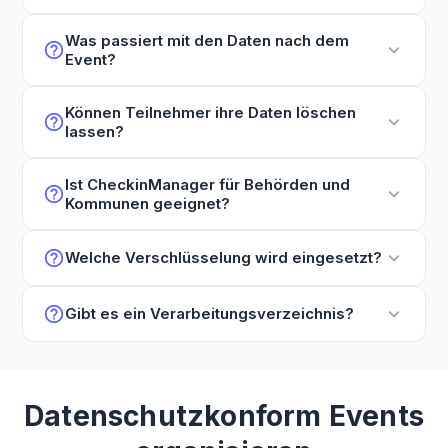
Was passiert mit den Daten nach dem
help_outline
expand_more
Event?
Können Teilnehmer ihre Daten löschen
help_outline
expand_more
lassen?
Ist CheckinManager für Behörden und
help_outline
expand_more
Kommunen geeignet?
help_outline
expand_more
Welche Verschlüsselung wird eingesetzt?
help_outline
expand_more
Gibt es ein Verarbeitungsverzeichnis?
Datenschutzkonform Events