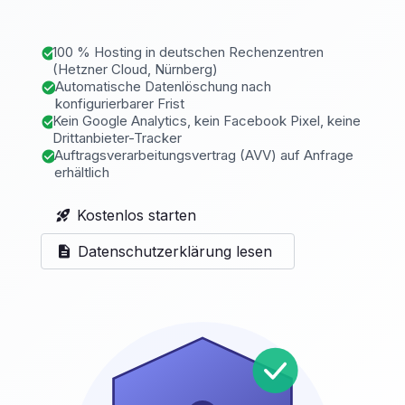
100 % Hosting in deutschen Rechenzentren
check_circle
(Hetzner Cloud, Nürnberg)
Automatische Datenlöschung nach
check_circle
konfigurierbarer Frist
Kein Google Analytics, kein Facebook Pixel, keine
check_circle
Drittanbieter-Tracker
Auftragsverarbeitungsvertrag (AVV) auf Anfrage
check_circle
erhältlich
Kostenlos starten
rocket_launch
Datenschutzerklärung lesen
description