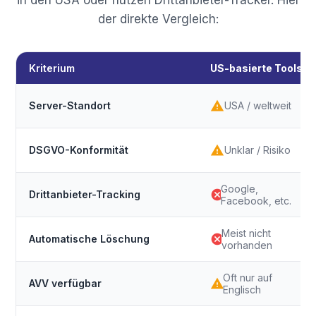
der direkte Vergleich:
Kriterium
US-basierte Tools
warning
Server-Standort
USA / weltweit
warning
DSGVO-Konformität
Unklar / Risiko
Google,
cancel
Drittanbieter-Tracking
Facebook, etc.
Meist nicht
cancel
Automatische Löschung
vorhanden
Oft nur auf
warning
AVV verfügbar
Englisch