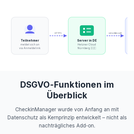
HTTPS
verschlüsselt
Teilnehmer
Server in DE
P
meldet sich an
Hetzner Cloud
via Anmeldelink
Nürnberg 🇩🇪
DSGVO-Funktionen im
Überblick
CheckinManager wurde von Anfang an mit
Datenschutz als Kernprinzip entwickelt – nicht als
nachträgliches Add-on.